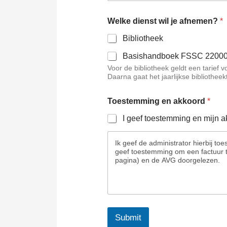
Welke dienst wil je afnemen?
*
Bibliotheek
Basishandboek FSSC 2200
Voor de bibliotheek geldt een tarief voor € 125,– ex btw voor het eers
Daarna gaat het jaarlijkse bibliotheekt
Toestemming en akkoord
*
I geef toestemming en mijn a
Ik geef de administrator hierbij t
geef toestemming om een factuur 
pagina) en de AVG doorgelezen.
Submit