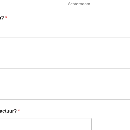
Achternaam
am?
*
factuur?
*