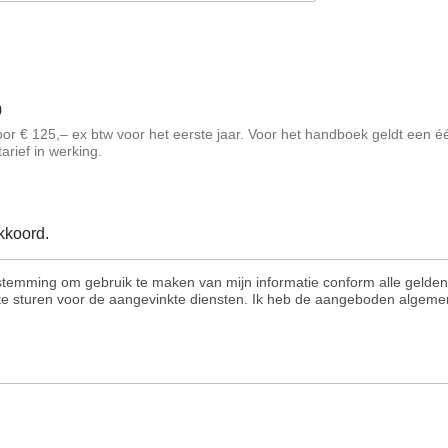
0
te jaar. Voor het handboek geldt een éénmalig tarief van € 1.500,–. ex btw.
arief in werking.
kkoord.
oestemming om gebruik te maken van mijn informatie conform alle gelde
te sturen voor de aangevinkte diensten. Ik heb de aangeboden algem